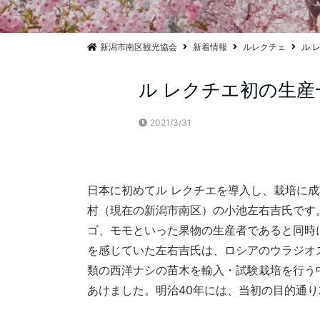
新潟市南区観光協会
新着情報
ルレクチェ
ル 
ル レクチエ初の生
2021/3/31
日本に初めてル レクチエを導入し、栽培に
村（現在の新潟市南区）の小池左右吉氏です
ゴ、モモといった果物の生産者であると同時
を感じていた左右吉氏は、ロシアのウラジオ
類の西洋ナシの苗木を輸入・試験栽培を行う中
あけました。明治40年には、当初の目的通