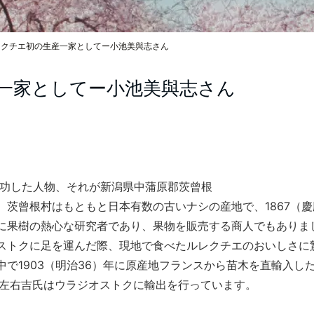
レクチエ初の生産一家としてー小池美與志さん
産一家としてー小池美與志さん
成功した人物、それが新潟県中蒲原郡茨曾根
。茨曾
根村はもともと日本有数の古いナシの産地で、1867（
に果樹の熱心な研究者であり、果物を販売する商人でもありま
ストクに足を運んだ際、現地で食べたルレクチエのおいしさに
で1903（明治36）年に原産地フランスから苗木を直輸入し
り左右吉氏はウラジオストクに輸出を行っています。