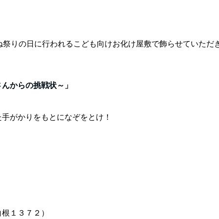
ね祭り
の日に行われるこ
ども向け
お化け屋敷で飾らせていただ
さんからの挑戦状～」
た手がかりをもとになぞをとけ！
白根１３７２）