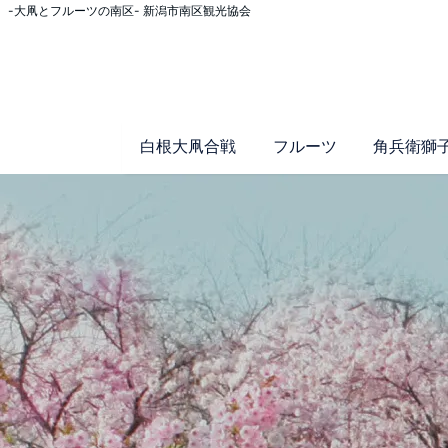
-大凧とフルーツの南区- 新潟市南区観光協会
白根大凧合戦
フルーツ
角兵衛獅