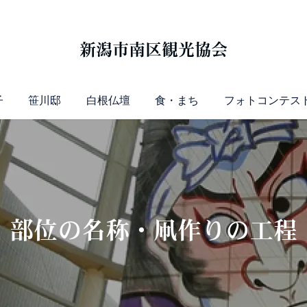
新潟市南区観光協会
子
笹川邸
白根仏壇
食・まち
フォトコンテス
部位の名称・凧作りの工程