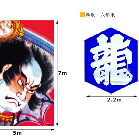
■
巻凧・六角凧