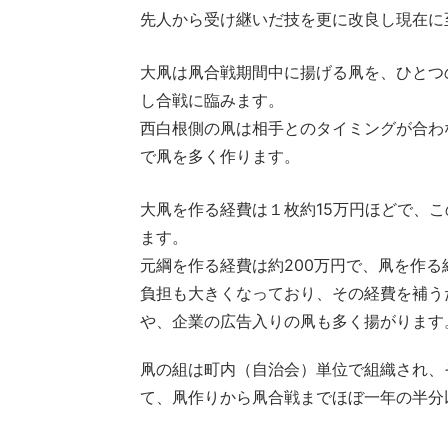
先人から受け継いだ技を更に改良し現在に
大凧は凧合戦期間中に揚げる凧を、ひとつの
し合戦に臨みます。
西白根側の凧は相手とのタイミングが合わ
で凧を多く作ります。
大凧を作る経費は１枚約15万円ほどで、
ます。
元綱を作る経費は約200万円で、凧を作
負担も大きくなっており、その経費を補う
や、企業の広告入りの凧も多く揚がります
凧の組は町内（自治会）単位で組織され、
て、凧作りから凧合戦までほぼ一年の半分