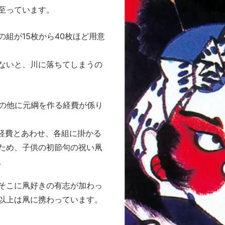
至っています。
組が15枚から40枚ほど用意
ないと、川に落ちてしまうの
この他に元綱を作る経費が係り
る経費とあわせ、各組に掛かる
ため、子供の初節句の祝い凧
。
そこに凧好きの有志が加わっ
以上は凧に携わっています。