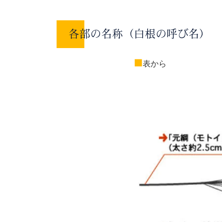
各部の名称（白根の呼び名）
■
表から