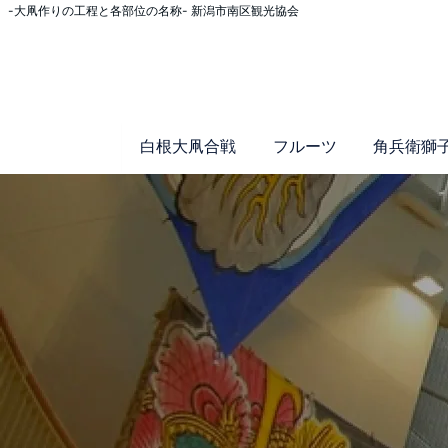
-大凧作りの工程と各部位の名称- 新潟市南区観光協会
白根大凧合戦
フルーツ
角兵衛獅