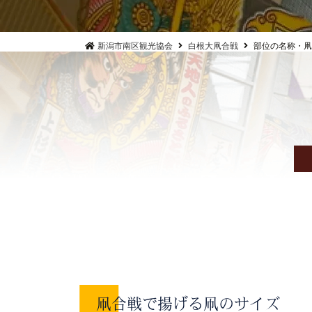
新潟市南区観光協会
白根大凧合戦
部位の名称・凧
凧合戦で揚げる凧のサイズ