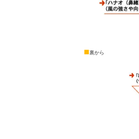
■
裏から