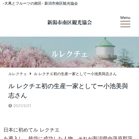
-大凧とフルーツの南区- 新潟市南区観光協会
Menu
新潟市南区観光協会
ルレクチェ
ルレクチェ
ル レクチエ初の生産一家としてー小池美與志さん
ル レクチエ初の生産一家としてー小池美與
志さん
2021/3/31
日本に初めてル レクチエ
を導入し、栽培に成功した人物、それが新潟県中蒲原郡茨