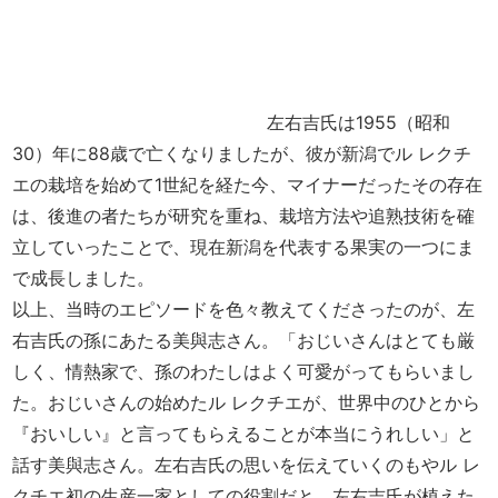
左右吉氏は1955（昭和
30）年に88歳で亡くなりましたが、彼が新潟でル レクチ
エの栽培を始めて1世紀を経た今、マイナーだったその存在
は、後進の者たちが研究を重ね、栽培方法や追熟技術を確
立していったことで、現在新潟を代表する果実の一つにま
で成長しました。
以上、当時のエピソードを色々教えてくださったのが、左
右吉氏の孫にあたる美與志さん。「おじいさんはとても厳
しく、情熱家で、孫のわたしはよく可愛がってもらいまし
た。おじいさんの始めたル レクチエが、世界中のひとから
『おいしい』と言ってもらえることが本当にうれしい」と
話す美與志さん。左右吉氏の思いを伝えていくのもやル レ
クチエ初の生産一家としての役割だと、左右吉氏が植えた