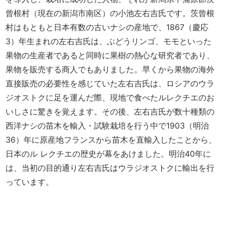
曾根村（現在の新潟市南区）の小池左右吉氏です。茨曾
根
村はもともと日本有数の古いナシの産地で、1867（慶応
3）年生まれの左右吉氏は、ぶどうリンゴ、モモといった
果物の生産者であると同時に果樹の熱心な研究者であり、
果物を販売する商人でもありました。早くから果物の海外
直接販売の必要性を感じていた左右吉氏は、ロシアのウラ
ジオストクに足を運んだ際、現地で食べたルレクチエのお
いしさに驚きを覚えます。その後、左右吉氏が数十種類の
西洋ナシの苗木を輸入・試験栽培を行う中で1903（明治
36）年に原産地フランスから苗木を直輸入したことから、
日本のル レクチエの歴史が幕をあけました。明治40年に
は、当初の目的通り左右吉氏はウラジオストクに輸出を行
っています。